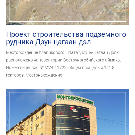
Проект строительства подземного
рудника Дзун цагаан дэл
Месторождение плавикового шпата “Дзунь-Цагаан Дэль”,
расположено на территории Восточногобийского аймака.
Номер лицензия № MV-011722, общей площадью 141.8
гекторов. Местонахождение