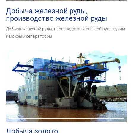
Добыча железной руды,
производство железной руды
сухим и мокрым сепаратором
Добыча железной руды, производство железной руды сухим
и мокрым сепаратором
Добыча золото