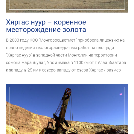
Хяргас нуур – коренное
месторождение золота
В 2003 году КОО “Монгоросцветмет” приобрела лицензию на
право ведения геологоразведочных работ на площади
“Хяргас нуур” в западной части Монголии на территории
сомона Наранбулаг, Увс аймака в 1100км от г.Улаанбаатара
к западу, в 25 км к северо-западу от озера Хяргас / размер
площади - 24184.96 га/.