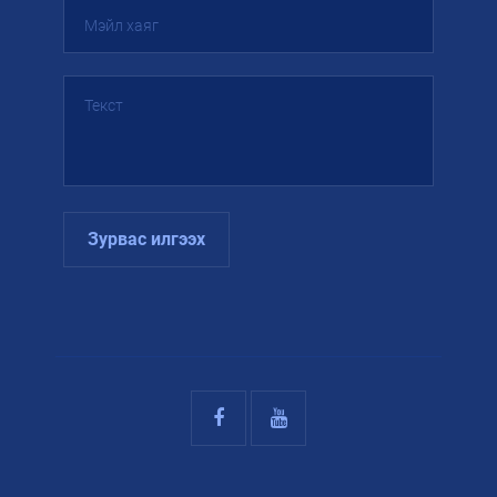
Зурвас илгээх