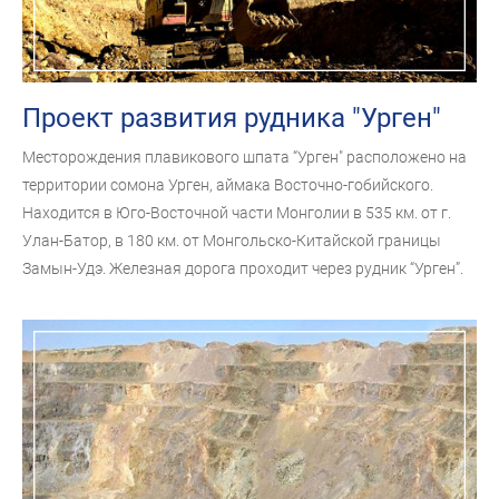
Проект развития рудника "Урген"
Месторождения плавикового шпата “Урген" расположено на
территории сомона Урген, аймака Восточно-гобийского.
Находится в Юго-Восточной части Монголии в 535 км. от г.
Улан-Батор, в 180 км. от Монгольско-Китайской границы
Замын-Удэ. Железная дорога проходит через рудник “Урген”.