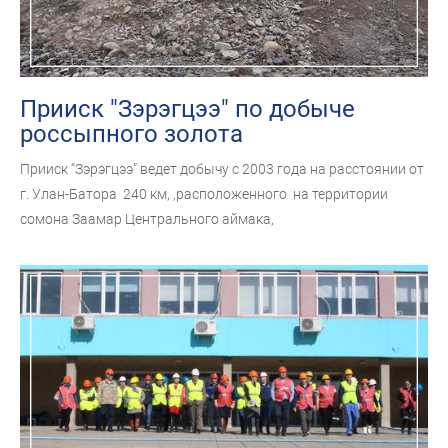
Прииск "Зэрэгцээ" по добыче
россыпного золота
​​​​​​​Прииск “Зэрэгцээ” ведет добычу с 2003 года на расстоянии от
г. Улан-Батора 240 км, ,расположенного на территории
сомона Заамар Центрального аймака,