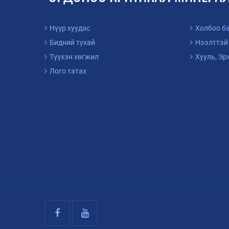
Нүүр хуудас
Холбоо б
Бидний тухай
Нээлттэй
Түүхэн хөгжил
Хууль, Эр
Лого татах