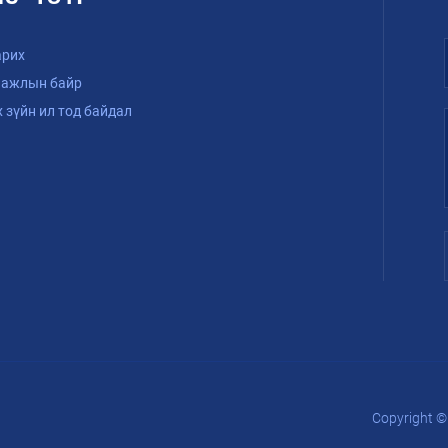
арих
 ажлын байр
х зүйн ил тод байдал
Copyright © 