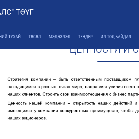
ЛС" ТӨҮГ
НИЙ ТУХАЙ
ТӨСӨЛ
МЭДЭЭЛЭЛ
ТЕНДЕР
ИЛ ТОД БАЙДАЛ
ЦЕННОСТИ И С
Стратегия компании – быть ответственным поставщиком п
находящимся в разных точках мира, направляя усилия всего 
наших клиентов. Строить свои взаимоотношения с бизнес парт
Ценность нашей компании – открытость наших действий и
имеющихся у компании конкурентных преимуществ, чтобы до
наших акционеров.