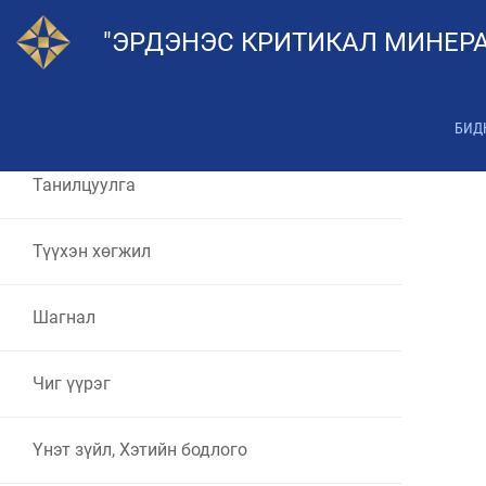
"ЭРДЭНЭС КРИТИКАЛ МИНЕРА
БИД
Танилцуулга
Түүхэн хөгжил
Шагнал
Чиг үүрэг
Үнэт зүйл, Хэтийн бодлого