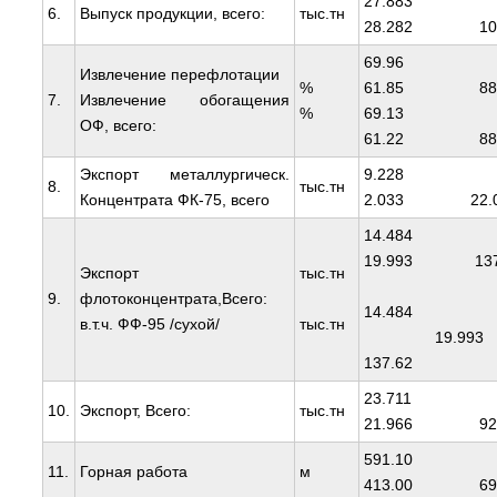
27.8
6.
Выпуск продукции, всего:
тыс.тн
28.282 101
69.
Извлечение перефлотации
%
61.85 88.
7.
Извлечение обогащения
%
69.
ОФ, всего:
61.22 88.
Экспорт металлургическ.
9.2
8.
тыс.тн
Концентрата ФК-75, всего
2.033 22.0
14.4
19.993 137
Экспорт
тыс.тн
9.
флотоконцентрата,Всего:
14.484
в.т.ч. ФФ-95 /сухой/
тыс.тн
19.9
137.62
23.7
10.
Экспорт, Всего:
тыс.тн
21.966 92.
591.
11.
Горная работа
м
413.00 69.