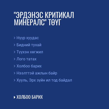
"ЭРДЭНЭС КРИТИКАЛ
МИНЕРАЛС" ТӨҮГ
Нүүр хуудас
Бидний тухай
Түүхэн хөгжил
Лого татах
Холбоо барих
Нээлттэй ажлын байр
Хууль, Эрх зүйн ил тод байдал
ХОЛБОО БАРИХ