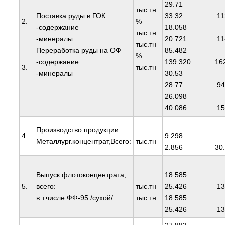
29.
тыс.тн
Поставка руды в ГОК.
33.32 112
2.
%
-содержание
18.0
тыс.тн
-минералы
20.721 114
тыс.тн
Переработка руды на ОФ
85.4
%
-содержание
139.320 162
3.
тыс.тн
-минералы
30.
28.77 94.
26.0
40.086 153
Производство продукции
4.
9.2
Металлург.концентрат,Всего:
тыс.тн
2.856 30.
Выпуск флотоконцентрата,
18.5
5.
всего:
тыс.тн
25.426 136
в.т.числе ФФ-95 /сухой/
тыс.тн
18.5
25.426 136