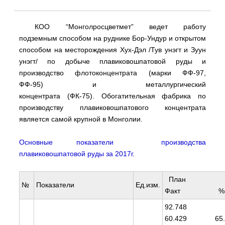
КОО “Монголросцветмет” ведет работу
подземным способом на руднике Бор-Ундур и открытом
способом на месторождения Хух-Дэл /Тув унэгт и Зуун
унэгт/ по добыче плавиковошпатовой руды и
производство флотоконцентрата (марки ФФ-97,
ФФ-95) и металлургический
концентрата (ФК-75). Обогатительная фабрика по
производству плавиковошпатового концентрата
является самой крупной в Монголии.
Основные показатели производства
плавиковошпатовой руды за 2017г.
Пла
№
Показатели
Ед.изм.
Факт %
92.7
60.429 65.