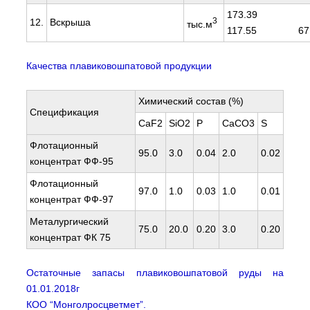
173.
3
12.
Вскрыша
тыс.м
117.55 67.
Качества плавиковошпатовой продукции
Химический состав (%)
Спецификация
CaF2
SiO2
P
CaCO3
S
Флотационный
95.0
3.0
0.04
2.0
0.02
концентрат ФФ-95
Флотационный
97.0
1.0
0.03
1.0
0.01
концентрат ФФ-97
Металургический
75.0
20.0
0.20
3.0
0.20
концентрат ФК 75
Остаточные запасы плавиковошпатовой руды на
01.01.2018г
КОО “Монголросцветмет”.