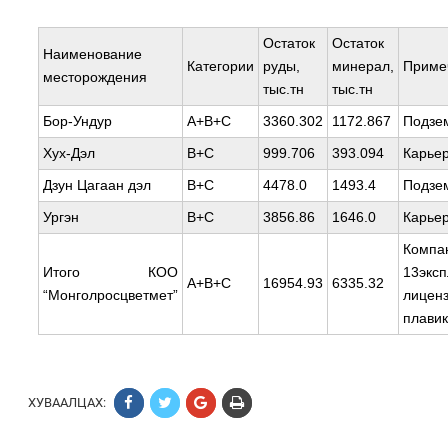
Остаток
Остаток
Наименование
Категории
руды,
минерал,
Приме
месторождения
тыс.тн
тыс.тн
Бор-Ундур
А+В+С
3360.302
1172.867
Подзе
Хух-Дэл
В+С
999.706
393.094
Карье
Дзун Цагаан дэл
В+С
4478.0
1493.4
Подзе
Ургэн
В+С
3856.86
1646.0
Карье
Комп
Итого КОО
13экс
А+В+С
16954.93
6335.32
“Монголросцветмет”
лицен
плавик
ХУВААЛЦАХ: