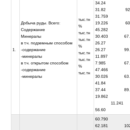
34.
31.82 92.
31.7
тыс.тн
Добыча руды. Всего:
19.226 60.
%
Содержание
45.2
тыс.тн
Минералы
30.403 67.
тыс.тн
в т.ч. подземным способом
26.
%
1.
-содержание
26.27 99.
тыс.тн
-минералы
11.8
тыс.тн
в т.ч. открытом способом
7.985 67.
%
-содержание
47.4
тыс.тн
-минералы
30.026 63.
41.
37.44 89.
19.8
11.2
56.60
60.7
62.181 102